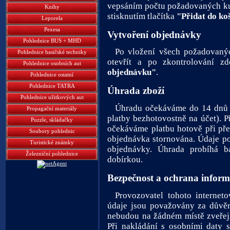
vepsáním počtu požadovaných ku
Knihy
stisknutím tlačítka
"Přidat do ko
Leporela
Pexesa
Vytvoření objednávky
Pohlednice BUS + MHD
Po vložení všech požadovanýc
Pohlednice hasičské techniky
otevřít a po zkontrolování z
Pohlednice osobních aut
objednávku"
.
Pohlednice ostatní
Pohlednice TATRA
Úhrada zboží
Pohlednice užitkových aut
Úhradu očekáváme do 14 dnů o
Propagační materiály
platby bezhotovostně na účet). P
Puzzle, skládačky
očekáváme platbu hotově při před
Soubory pohlednic
objednávka stornována. Údaje po
Turistické známky
objednávky. Úhrada probíhá 
Železniční pohlednice
dobírkou.
Bezpečnost a ochrana inform
Provozovatel tohoto internet
údaje jsou považovány za důvěr
nebudou na žádném místě zveřejně
Při nakládání s osobními daty 