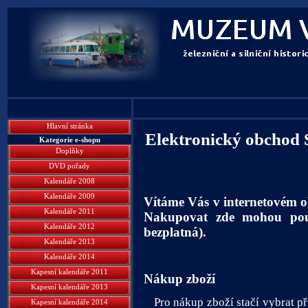
Hlavní stránka
Elektronický obchod
Kategorie e-shopu
Doplňky
DVD pořady
Kalendáře 2008
Kalendáře 2009
Vítáme Vás v internetovém 
Kalendáře 2011
Nakupovat zde mohou pouze
Kalendáře 2012
bezplatná).
Kalendáře 2013
Kalendáře 2014
Kapesní kalendáře 2011
Nákup zboží
Kapesní kalendáře 2013
Pro nákup zboží stačí vybrat pří
Kapesní kalendáře 2014