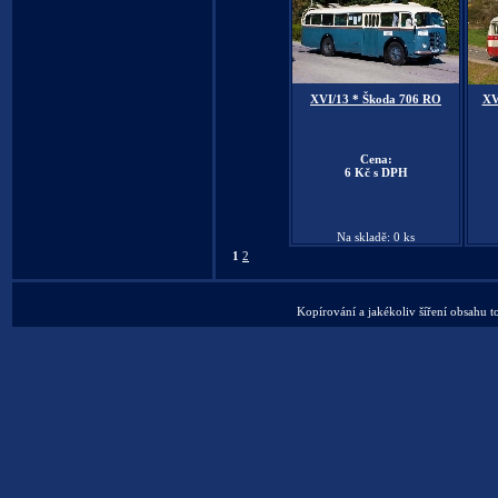
XVI/13 * Škoda 706 RO
XV
Cena:
6 Kč s DPH
Na skladě: 0 ks
1
2
Kopírování a jakékoliv šíření obsahu t