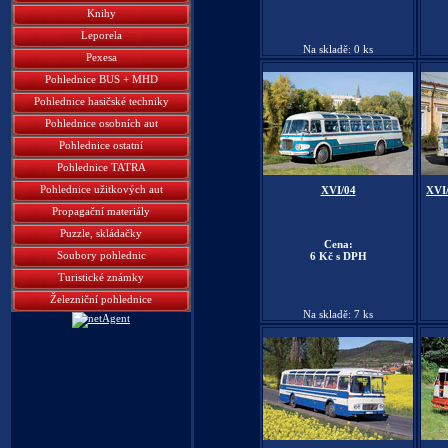
Knihy
Leporela
Na skladě: 0 ks
Pexesa
Pohlednice BUS + MHD
Pohlednice hasičské techniky
Pohlednice osobních aut
Pohlednice ostatní
Pohlednice TATRA
Pohlednice užitkových aut
XVI/04
XVI
Propagační materiály
Puzzle, skládačky
Cena:
Soubory pohlednic
6 Kč s DPH
Turistické známky
Železniční pohlednice
Na skladě: 7 ks