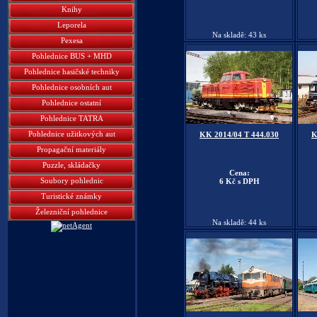
Knihy
Leporela
Na skladě: 43 ks
Pexesa
Pohlednice BUS + MHD
Pohlednice hasičské techniky
Pohlednice osobních aut
Pohlednice ostatní
Pohlednice TATRA
Pohlednice užitkových aut
KK 2014/04 T 444.030
K
Propagační materiály
Puzzle, skládačky
Cena:
Soubory pohlednic
6 Kč s DPH
Turistické známky
Železniční pohlednice
Na skladě: 44 ks