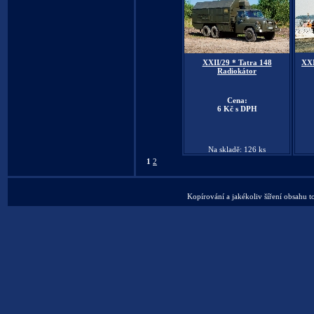
XXII/29 * Tatra 148
XXI
Radiokátor
Cena:
6 Kč s DPH
Na skladě: 126 ks
1
2
Kopírování a jakékoliv šíření obsahu t