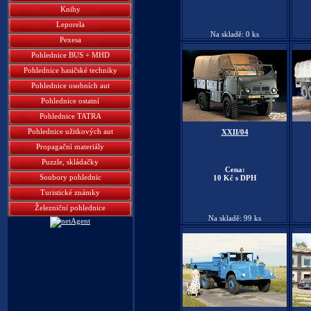
Knihy
Leporela
Na skladě: 0 ks
Pexesa
Pohlednice BUS + MHD
Pohlednice hasičské techniky
Pohlednice osobních aut
Pohlednice ostatní
Pohlednice TATRA
Pohlednice užitkových aut
XXII/04
Propagační materiály
Puzzle, skládačky
Cena:
Soubory pohlednic
10 Kč s DPH
Turistické známky
Železniční pohlednice
Na skladě: 99 ks