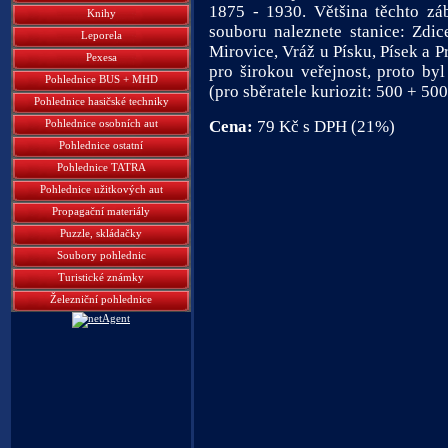
1875 - 1930. Většina těchto zá
Knihy
souboru naleznete stanice: Zdice
Leporela
Mirovice, Vráž u Písku, Písek a 
Pexesa
pro širokou veřejnost, proto by
Pohlednice BUS + MHD
(pro sběratele kuriozit: 500 + 500 
Pohlednice hasičské techniky
Pohlednice osobních aut
Cena:
79 Kč s DPH (21%)
Pohlednice ostatní
Pohlednice TATRA
Pohlednice užitkových aut
Propagační materiály
Puzzle, skládačky
Soubory pohlednic
Turistické známky
Železniční pohlednice