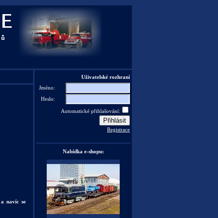
Uživatelské rozhraní
Jméno:
Heslo:
Automatické přihlašování:
Registrace
Nabídka e-shopu:
a navíc se