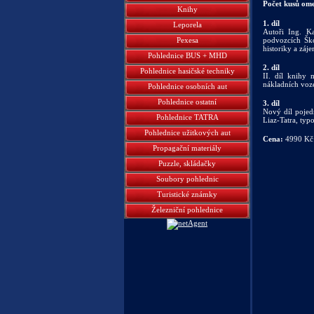
Počet kusů om
Knihy
1. díl
Leporela
Autoři Ing. K
Pexesa
podvozcích Šk
historiky a zá
Pohlednice BUS + MHD
2. díl
Pohlednice hasičské techniky
II. díl knihy
nákladních voz
Pohlednice osobních aut
Pohlednice ostatní
3. díl
Nový díl pojed
Pohlednice TATRA
Liaz-Tatra, typ
Pohlednice užitkových aut
Cena:
4990 Kč
Propagační materiály
Puzzle, skládačky
Soubory pohlednic
Turistické známky
Železniční pohlednice