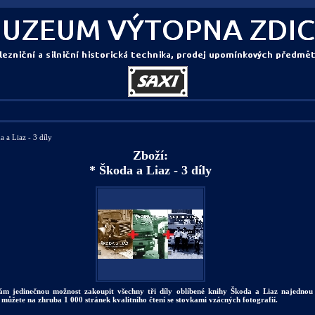
 a Liaz - 3 díly
Zboží:
* Škoda a Liaz - 3 díly
ám jedinečnou možnost zakoupit všechny tři díly oblíbené knihy Škoda a Liaz najednou 
e můžete na zhruba 1 000 stránek kvalitního čtení se stovkami vzácných fotografií.