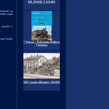
KK 2014/05 T 435.003
utobusů na
těší nejen
 vypráví o
ované budce
* Tisovec - Pohronská Polhora
* brožura
XII/7 stanice Březnice, 310.058