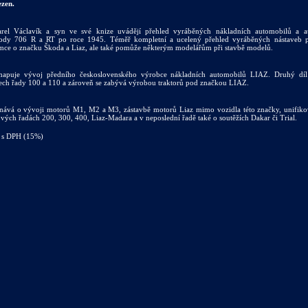
ezen.
arel Václavík a syn ve své knize uvádějí přehled vyráběných nákladních automobilů a a
ody 706 R a RT po roce 1945. Téměř kompletní a ucelený přehled vyráběných nástaveb po
jemce o značku Škoda a Liaz, ale také pomůže některým modelářům při stavbě modelů.
 mapuje vývoj předního československého výrobce nákladních automobilů LIAZ. Druhý díl
ech řady 100 a 110 a zároveň se zabývá výrobou traktorů pod značkou LIAZ.
nává o vývoji motorů M1, M2 a M3, zástavbě motorů Liaz mimo vozidla této značky, unifik
ových řadách 200, 300, 400, Liaz-Madara a v neposlední řadě také o soutěžích Dakar či Trial.
 s DPH (15%)