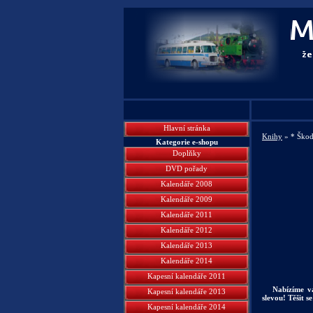
Hlavní stránka
Knihy
» * Škoda
Kategorie e-shopu
Doplňky
DVD pořady
Kalendáře 2008
Kalendáře 2009
Kalendáře 2011
Kalendáře 2012
Kalendáře 2013
Kalendáře 2014
Kapesní kalendáře 2011
Nabízíme v
Kapesní kalendáře 2013
slevou! Těšit s
Kapesní kalendáře 2014