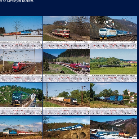
bu se závěsným háčkem.