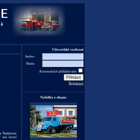
Uživatelské rozhraní
Jméno:
Heslo:
Automatické přihlašování:
Registrace
Nabídka e-shopu:
fem Radimem
ář má horní