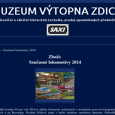
4
» Současné lokomotivy 2014
Zboží:
Současné lokomotivy 2014
dář formátu A3 pro rok 2014 se záběry lokomotiv pořízených v současném provozu fotogra
ch a na Slovensku. Kvalitní křídový papír s titulní stránkou opatřenou laminem. Kalend