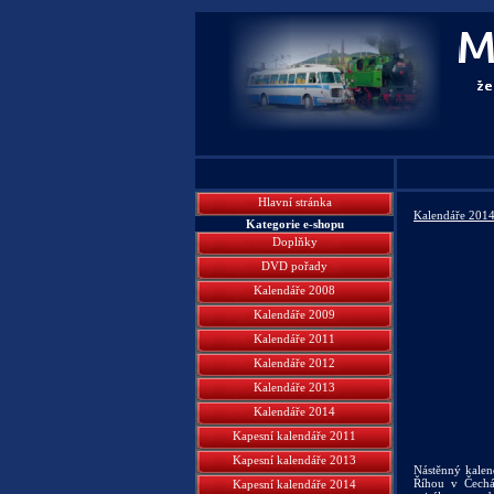
Hlavní stránka
Kalendáře 201
Kategorie e-shopu
Doplňky
DVD pořady
Kalendáře 2008
Kalendáře 2009
Kalendáře 2011
Kalendáře 2012
Kalendáře 2013
Kalendáře 2014
Kapesní kalendáře 2011
Kapesní kalendáře 2013
Nástěnný kalen
Říhou v Čechá
Kapesní kalendáře 2014