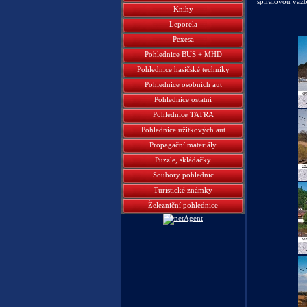
spirálovou vaz
Knihy
Leporela
Pexesa
Pohlednice BUS + MHD
Pohlednice hasičské techniky
Pohlednice osobních aut
Pohlednice ostatní
Pohlednice TATRA
Pohlednice užitkových aut
Propagační materiály
Puzzle, skládačky
Soubory pohlednic
Turistické známky
Železniční pohlednice