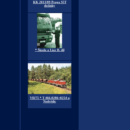
KK 2013/09 Praga S5T
dožínky
* Škoda a Liaz II. díl
VII/75 * T 466.0286+0254 u
Nedvědic