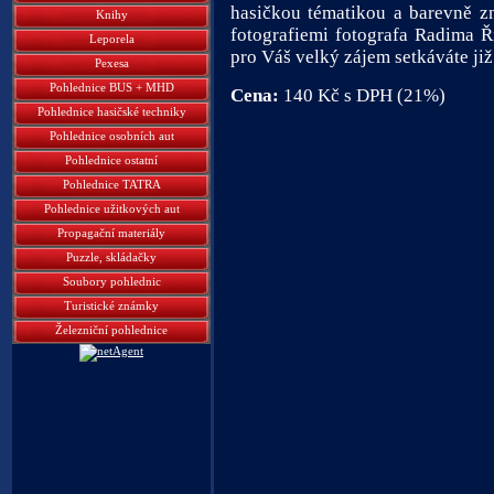
hasičkou tématikou a barevně 
Knihy
fotografiemi fotografa Radima Ř
Leporela
pro Váš velký zájem setkáváte již 
Pexesa
Pohlednice BUS + MHD
Cena:
140 Kč s DPH (21%)
Pohlednice hasičské techniky
Pohlednice osobních aut
Pohlednice ostatní
Pohlednice TATRA
Pohlednice užitkových aut
Propagační materiály
Puzzle, skládačky
Soubory pohlednic
Turistické známky
Železniční pohlednice