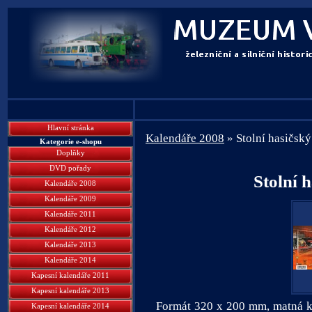
Hlavní stránka
Kalendáře 2008
» Stolní hasičský
Kategorie e-shopu
Doplňky
DVD pořady
Stolní 
Kalendáře 2008
Kalendáře 2009
Kalendáře 2011
Kalendáře 2012
Kalendáře 2013
Kalendáře 2014
Kapesní kalendáře 2011
Kapesní kalendáře 2013
Formát 320 x 200 mm, matná kř
Kapesní kalendáře 2014