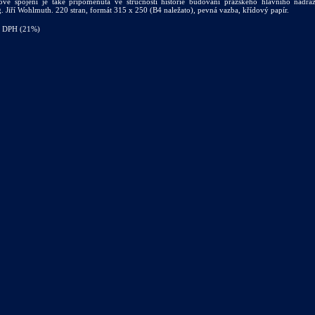
vé spojení je také připomenuta ve stručnosti historie budování pražského hlavního nádra
g. Jiří Wohlmuth. 220 stran, formát 315 x 250 (B4 naležato), pevná vazba, křídový papír.
s DPH (21%)