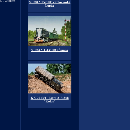
ží. Autorem
VII/88 * 757 001-3 Slovenská
Lupča
VII/84 * T 435.003 Šumná
KK 2013/11 Tatra 813 8x8
"Kolos"