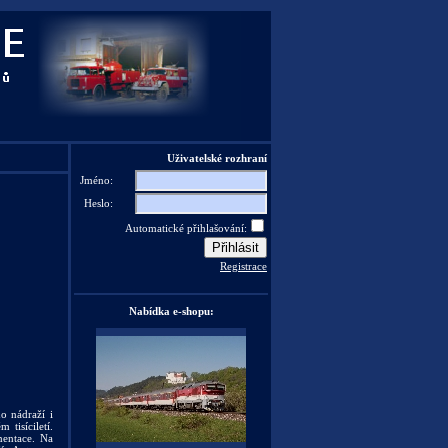
Uživatelské rozhraní
Jméno:
Heslo:
Automatické přihlašování:
Registrace
Nabídka e-shopu:
o nádraží i
tisíciletí.
mentace. Na