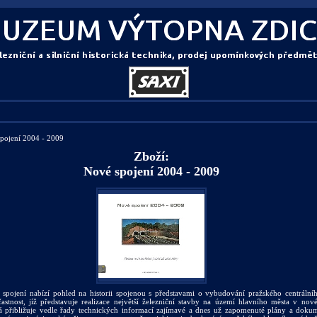
pojení 2004 - 2009
Zboží:
Nové spojení 2004 - 2009
spojení nabízí pohled na historii spojenou s představami o vybudování pražského centrálníh
stnost, jíž představuje realizace největší železniční stavby na území hlavního města v novém 
rá přibližuje vedle řady technických informací zajímavé a dnes už zapomenuté plány a doku