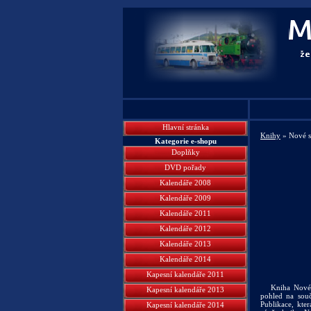
Hlavní stránka
Knihy
» Nové s
Kategorie e-shopu
Doplňky
DVD pořady
Kalendáře 2008
Kalendáře 2009
Kalendáře 2011
Kalendáře 2012
Kalendáře 2013
Kalendáře 2014
Kapesní kalendáře 2011
Kniha Nové 
Kapesní kalendáře 2013
pohled na souča
Publikace, kte
Kapesní kalendáře 2014